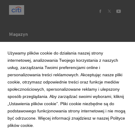
Magazyn
Mój Blog
Używamy plików cookie do działania naszej strony
internetowej, analizowania Twojego korzystania z naszych
Ludzie & Wydarzenia
usług, zarządzania Twoimi preferencjami online i
personalizowania treści reklamowych. Akceptując nasze pliki
cookie, otrzymasz odpowiednie treści oraz funkcje mediów
Trendy & Raporty
społecznościowych, spersonalizowane reklamy i ulepszony
sposób przeglądania. Aby zarządzać swoimi wyborami, kliknij
Aktualności
„Ustawienia plików cookie”. Pliki cookie niezbędne są do
podstawowego funkcjonowania strony internetowej i nie mogą
być odrzucone. Więcej informacji znajdziesz w naszej Polityce
plików cookie.
Copyright © 2017 Bank Handlowy w Warszawie S.A.
Zasady korzystania z serwisu