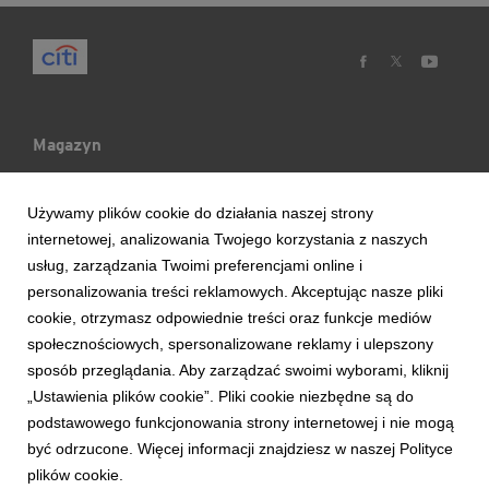
Magazyn
Mój Blog
Używamy plików cookie do działania naszej strony
internetowej, analizowania Twojego korzystania z naszych
Ludzie & Wydarzenia
usług, zarządzania Twoimi preferencjami online i
personalizowania treści reklamowych. Akceptując nasze pliki
cookie, otrzymasz odpowiednie treści oraz funkcje mediów
Trendy & Raporty
społecznościowych, spersonalizowane reklamy i ulepszony
sposób przeglądania. Aby zarządzać swoimi wyborami, kliknij
Aktualności
„Ustawienia plików cookie”. Pliki cookie niezbędne są do
podstawowego funkcjonowania strony internetowej i nie mogą
być odrzucone. Więcej informacji znajdziesz w naszej Polityce
plików cookie.
Copyright © 2017 Bank Handlowy w Warszawie S.A.