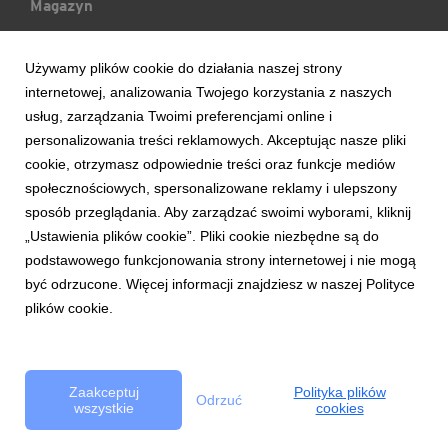
Magazyn
Mój Blog
Używamy plików cookie do działania naszej strony
internetowej, analizowania Twojego korzystania z naszych
Ludzie & Wydarzenia
usług, zarządzania Twoimi preferencjami online i
personalizowania treści reklamowych. Akceptując nasze pliki
cookie, otrzymasz odpowiednie treści oraz funkcje mediów
Trendy & Raporty
społecznościowych, spersonalizowane reklamy i ulepszony
sposób przeglądania. Aby zarządzać swoimi wyborami, kliknij
Aktualności
„Ustawienia plików cookie”. Pliki cookie niezbędne są do
podstawowego funkcjonowania strony internetowej i nie mogą
być odrzucone. Więcej informacji znajdziesz w naszej Polityce
plików cookie.
Copyright © 2017 Bank Handlowy w Warszawie S.A.
Zasady korzystania z serwisu
Bezpieczeństwo
Polityka Cookie
Zaakceptuj
Polityka plików
Odrzuć
wszystkie
cookies