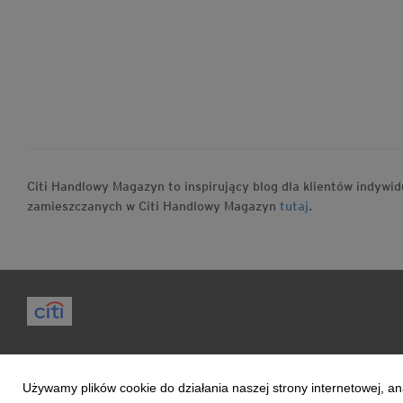
Citi Handlowy Magazyn to inspirujący blog dla klientów indyw
zamieszczanych w Citi Handlowy Magazyn
tutaj
.
Magazyn
Mój Blog
Ludzie & Wydarzenia
Używamy plików cookie do działania naszej strony internetowej, an