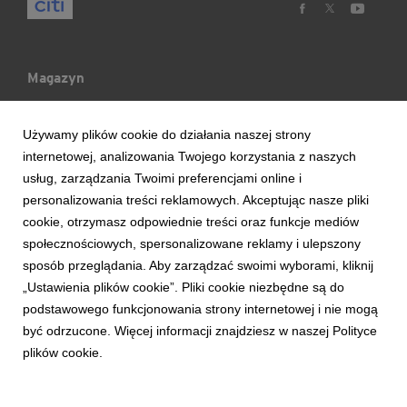
Magazyn
Mój Blog
Używamy plików cookie do działania naszej strony
internetowej, analizowania Twojego korzystania z naszych
Ludzie & Wydarzenia
usług, zarządzania Twoimi preferencjami online i
personalizowania treści reklamowych. Akceptując nasze pliki
cookie, otrzymasz odpowiednie treści oraz funkcje mediów
Trendy & Raporty
społecznościowych, spersonalizowane reklamy i ulepszony
sposób przeglądania. Aby zarządzać swoimi wyborami, kliknij
Aktualności
„Ustawienia plików cookie”. Pliki cookie niezbędne są do
podstawowego funkcjonowania strony internetowej i nie mogą
być odrzucone. Więcej informacji znajdziesz w naszej Polityce
plików cookie.
Copyright © 2017 Bank Handlowy w Warszawie S.A.
Zasady korzystania z serwisu
Bezpieczeństwo