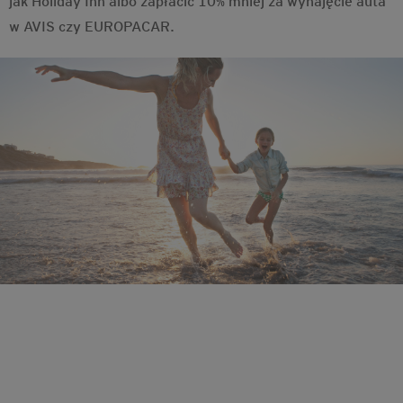
jak Holiday Inn albo zapłacić 10% mniej za wynajęcie auta
w AVIS czy EUROPACAR.