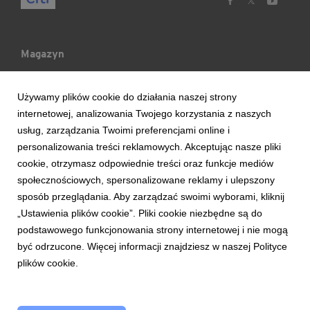
Magazyn
Mój Blog
Używamy plików cookie do działania naszej strony
internetowej, analizowania Twojego korzystania z naszych
Ludzie & Wydarzenia
usług, zarządzania Twoimi preferencjami online i
personalizowania treści reklamowych. Akceptując nasze pliki
cookie, otrzymasz odpowiednie treści oraz funkcje mediów
Trendy & Raporty
społecznościowych, spersonalizowane reklamy i ulepszony
sposób przeglądania. Aby zarządzać swoimi wyborami, kliknij
Aktualności
„Ustawienia plików cookie”. Pliki cookie niezbędne są do
podstawowego funkcjonowania strony internetowej i nie mogą
być odrzucone. Więcej informacji znajdziesz w naszej Polityce
plików cookie.
Copyright © 2017 Bank Handlowy w Warszawie S.A.
Zasady korzystania z serwisu
Bezpieczeństwo