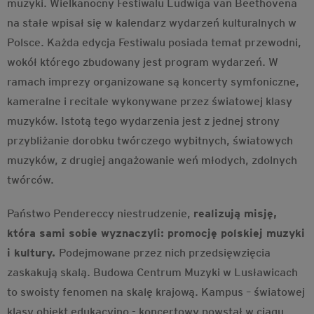
muzyki. Wielkanocny Festiwalu Ludwiga van Beethovena
na stałe wpisał się w kalendarz wydarzeń kulturalnych w
Polsce. Każda edycja Festiwalu posiada temat przewodni,
wokół którego zbudowany jest program wydarzeń. W
ramach imprezy organizowane są koncerty symfoniczne,
kameralne i recitale wykonywane przez światowej klasy
muzyków. Istotą tego wydarzenia jest z jednej strony
przybliżanie dorobku twórczego wybitnych, światowych
muzyków, z drugiej angażowanie weń młodych, zdolnych
twórców.
Państwo Pendereccy niestrudzenie,
realizują misję,
która sami sobie wyznaczyli: promocję polskiej muzyki
i kultury.
Podejmowane przez nich przedsięwzięcia
zaskakują skalą. Budowa Centrum Muzyki w Lusławicach
to swoisty fenomen na skalę krajową. Kampus – światowej
klasy obiekt edukacyjno - koncertowy powstał w ciągu