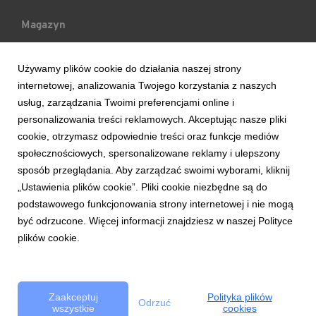
Magazyn
Mój Blog
Używamy plików cookie do działania naszej strony
internetowej, analizowania Twojego korzystania z naszych
Ludzie & Wydarzenia
usług, zarządzania Twoimi preferencjami online i
personalizowania treści reklamowych. Akceptując nasze pliki
cookie, otrzymasz odpowiednie treści oraz funkcje mediów
Trendy & Raporty
społecznościowych, spersonalizowane reklamy i ulepszony
sposób przeglądania. Aby zarządzać swoimi wyborami, kliknij
Aktualności
„Ustawienia plików cookie”. Pliki cookie niezbędne są do
podstawowego funkcjonowania strony internetowej i nie mogą
być odrzucone. Więcej informacji znajdziesz w naszej Polityce
plików cookie.
Copyright © 2017 Bank Handlowy w Warszawie S.A.
Zasady korzystania z serwisu
Bezpieczeństwo
Polityka Cookie
Zaakceptuj
Polityka plików
Odrzuć
wszystkie
cookies