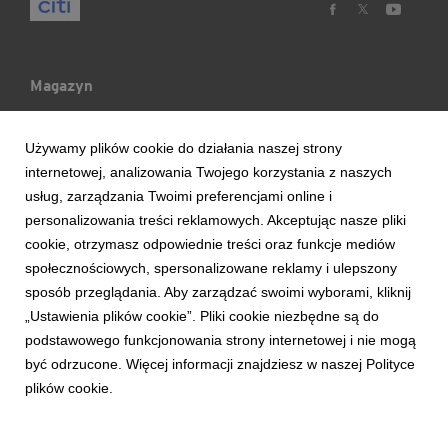
Magazyn
Mój Blog
Używamy plików cookie do działania naszej strony
internetowej, analizowania Twojego korzystania z naszych
Ludzie & Wydarzenia
usług, zarządzania Twoimi preferencjami online i
personalizowania treści reklamowych. Akceptując nasze pliki
cookie, otrzymasz odpowiednie treści oraz funkcje mediów
Trendy & Raporty
społecznościowych, spersonalizowane reklamy i ulepszony
sposób przeglądania. Aby zarządzać swoimi wyborami, kliknij
Aktualności
„Ustawienia plików cookie”. Pliki cookie niezbędne są do
podstawowego funkcjonowania strony internetowej i nie mogą
być odrzucone. Więcej informacji znajdziesz w naszej Polityce
plików cookie.
Copyright © 2017 Bank Handlowy w Warszawie S.A.
Zasady korzystania z serwisu
Bezpieczeństwo