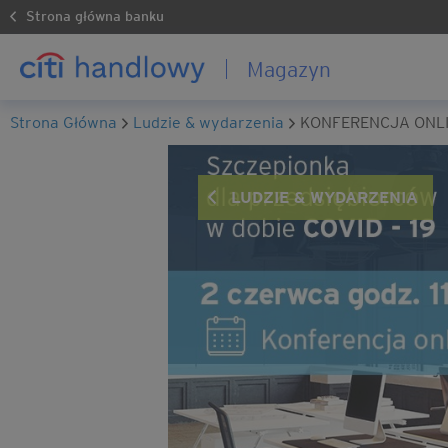
Strona główna banku
Magazyn
Strona Główna
ludzie & wydarzenia
KONFERENCJA ONL
LUDZIE & WYDARZENIA