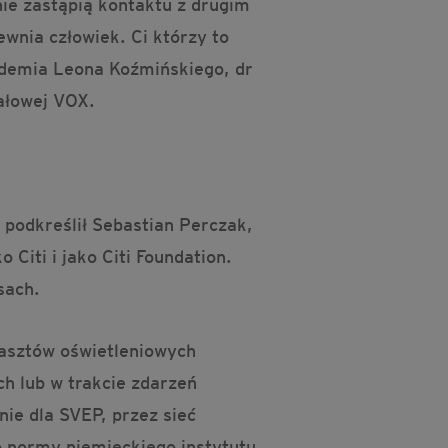
ie zastąpią kontaktu z drugim
wnia człowiek. Ci którzy to
kademia Leona Koźmińskiego, dr
tałowej VOX.
 podkreślił Sebastian Perczak,
Citi i jako Citi Foundation.
sach.
asztów oświetleniowych
h lub w trakcie zdarzeń
ie dla SVEP, przez sieć
o normy niemieckiego instytutu