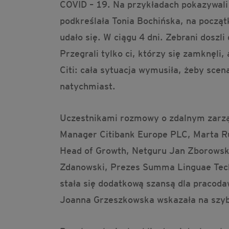
COVID – 19. Na przykładach pokazywali
podkreślała Tonia Bochińska, na począt
udało się. W ciągu 4 dni. Zebrani doszl
Przegrali tylko ci, którzy się zamknęli
Citi: cała sytuacja wymusiła, żeby sce
natychmiast.
Uczestnikami rozmowy o zdalnym zarząd
Manager Citibank Europe PLC, Marta Ru
Head of Growth, Netguru Jan Zborowski
Zdanowski, Prezes Summa Linguae Techn
stała się dodatkową szansą dla pracodaw
Joanna Grzeszkowska wskazała na szybk