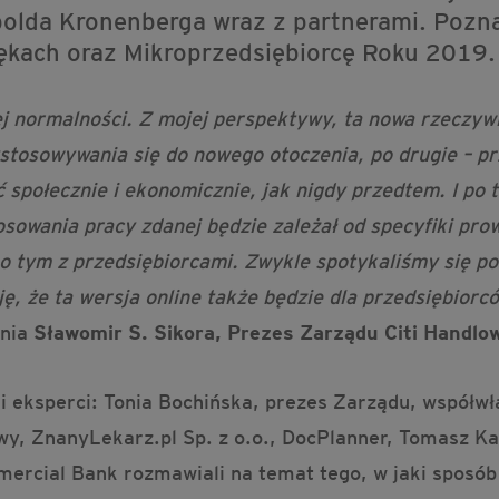
polda Kronenberga wraz z partnerami. Pozn
ękach oraz Mikroprzedsiębiorcę Roku 2019.
j normalności. Z mojej perspektywy, ta nowa rzeczyw
stosowywania się do nowego otoczenia, po drugie – prz
 społecznie i ekonomicznie, jak nigdy przedtem. I po t
owania pracy zdanej będzie zależał od specyfiki prow
o tym z przedsiębiorcami. Zwykle spotykaliśmy się po
ję, że ta wersja online także będzie dla przedsiębior
enia
Sławomir S. Sikora, Prezes Zarządu Citi Handlo
 eksperci: Tonia Bochińska, prezes Zarządu, współwłaś
wy, ZnanyLekarz.pl Sp. z o.o., DocPlanner, Tomasz Ka
ercial Bank rozmawiali na temat tego, w jaki sposób