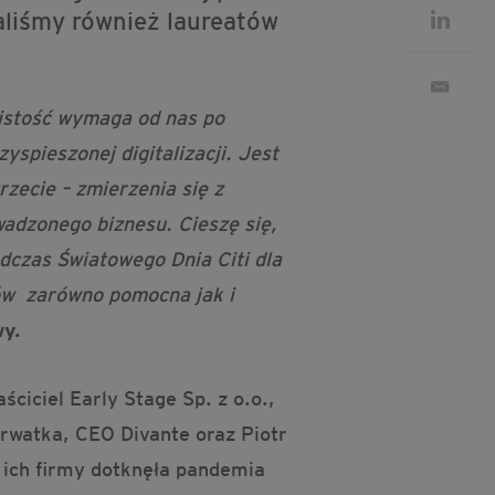
aliśmy również laureatów
istość wymaga od nas po
yspieszonej digitalizacji. Jest
rzecie – zmierzenia się z
adzonego biznesu. Cieszę się,
dczas Światowego Dnia Citi dla
ców zarówno pomocna jak i
wy.
ciciel Early Stage Sp. z o.o.,
rwatka, CEO Divante oraz Piotr
 ich firmy dotknęła pandemia