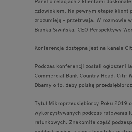
Panel o relacjach z klientami doskona
człowiekiem. Na pewnym etapie klient p
zrozumieją – przetrwają. W rozmowie wz
Bianka Siwińska, CEO Perspektywy Wome
Konferencja dostępna jest na kanale C
Podczas konferencji zostali ogłoszeni 
Commercial Bank Country Head, Citi: Ws
Dbamy o to, żeby polską przedsiębiorcz
Tytuł Mikroprzedsiębiorcy Roku 2019 
wykorzystywanych podczas ratowania lud
ratunkowych. Znakomita część podzespoł
poddostawców, a sama logistyka materia