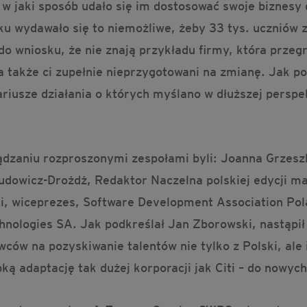
 w jaki sposób udało się im dostosować swoje biznes
ku wydawało się to niemożliwe, żeby 33 tys. uczniów 
i do wniosku, że nie znają przykładu firmy, która prz
, a także ci zupełnie nieprzygotowani na zmianę. Jak 
nariusze działania o których myślano w dłuższej persp
zaniu rozproszonymi zespołami byli: Joanna Grzeszk
dowicz-Drożdż, Redaktor Naczelna polskiej edycji m
, wiceprezes, Software Development Association Pol
ologies SA. Jak podkreślał Jan Zborowski, nastąpił 
ców na pozyskiwanie talentów nie tylko z Polski, ale i
ą adaptację tak dużej korporacji jak Citi – do nowy