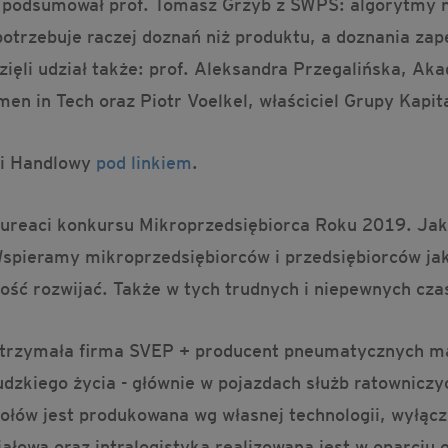
le podsumował prof. Tomasz Grzyb z SWPS: algorytmy n
otrzebuje raczej doznań niż produktu, a doznania zape
ięli udział także: prof. Aleksandra Przegalińska, A
n in Tech oraz Piotr Voelkel, właściciel Grupy Kapi
iti Handlowy
pod linkiem
.
laureaci konkursu Mikroprzedsiębiorca Roku 2019. Jak
pieramy mikroprzedsiębiorców i przedsiębiorców jako 
ość rozwijać. Także w tych trudnych i niepewnych cza
otrzymała firma SVEP + producent pneumatycznych m
zkiego życia - głównie w pojazdach służb ratowniczyc
ów jest produkowana wg własnej technologii, wyłączn
łowa oraz intralogistyka realizowana jest w oparciu 