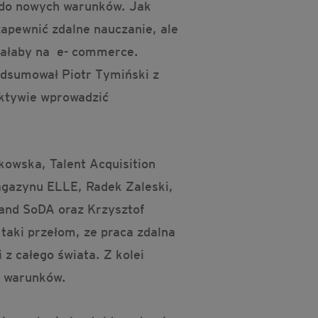
y do nowych warunków. Jak
zapewnić zdalne nauczanie, ale
egrałaby na e- commerce.
podsumował Piotr Tymiński z
ektywie wprowadzić
owska, Talent Acquisition
agazynu ELLE, Radek Zaleski,
and SoDA oraz Krzysztof
taki przełom, ze praca zdalna
 z całego świata. Z kolei
ch warunków.