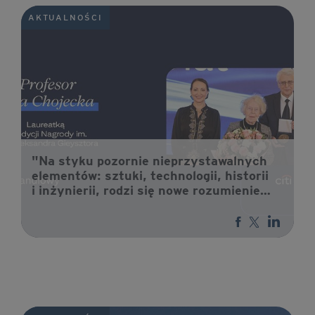
AKTUALNOŚCI
"Na styku pozornie nieprzystawalnych
elementów: sztuki, technologii, historii
i inżynierii, rodzi się nowe rozumienie
dziedzictwa". Profesor Ewa Chojecka
laureatką XXVII edycji Nagrody im.
prof. Aleksandra Gieysztora.