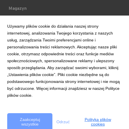
Magazyn
Mój Blog
Używamy plików cookie do działania naszej strony
internetowej, analizowania Twojego korzystania z naszych
Ludzie & Wydarzenia
usług, zarządzania Twoimi preferencjami online i
personalizowania treści reklamowych. Akceptując nasze pliki
cookie, otrzymasz odpowiednie treści oraz funkcje mediów
Trendy & Raporty
społecznościowych, spersonalizowane reklamy i ulepszony
sposób przeglądania. Aby zarządzać swoimi wyborami, kliknij
Aktualności
„Ustawienia plików cookie”. Pliki cookie niezbędne są do
podstawowego funkcjonowania strony internetowej i nie mogą
być odrzucone. Więcej informacji znajdziesz w naszej Polityce
plików cookie.
Copyright © 2017 Bank Handlowy w Warszawie S.A.
Zasady korzystania z serwisu
Bezpieczeństwo
Polityka Cookie
Zaakceptuj
Polityka plików
Odrzuć
wszystkie
cookies