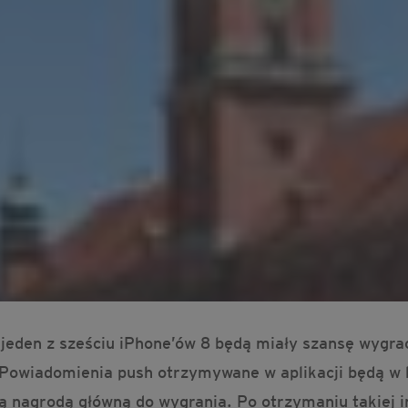
 jeden z sześciu iPhone’ów 8 będą miały szansę wygrać
. Powiadomienia push otrzymywane w aplikacji będą w
ą nagrodą główną do wygrania. Po otrzymaniu takiej 