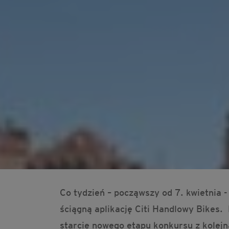
Co tydzień – począwszy od 7. kwietnia -
ściągną aplikację Citi Handlowy Bikes
starcie nowego etapu konkursu z kolejn