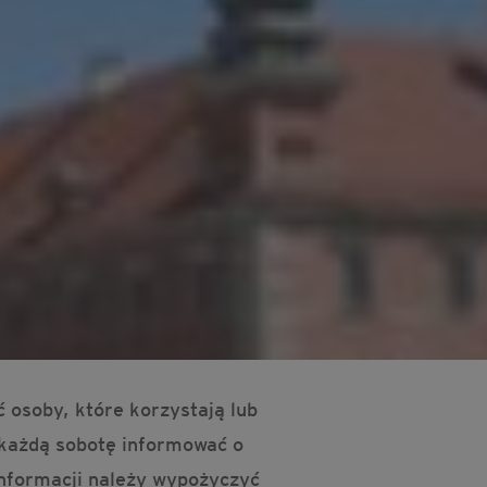
 osoby, które korzystają lub
 każdą sobotę informować o
informacji należy wypożyczyć