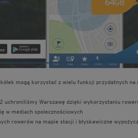
ółek mogą korzystać z wielu funkcji przydatnych na m
 CO2 uchroniliśmy Warszawę dzięki wykorzystaniu rowe
się w mediach społecznościowych
nych rowerów na mapie stacji i błyskawiczne wypoży