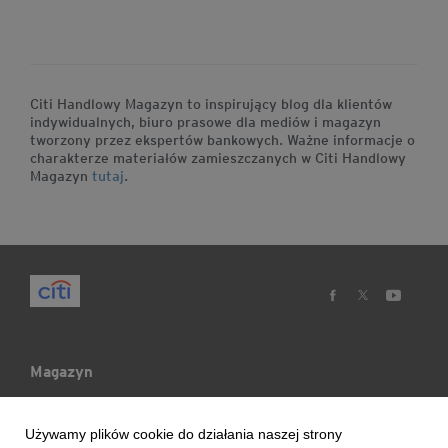
Citi Handlowy Magazyn to inspirujący blog dla klientów
indywidualnych, biuro prasowe dla mediów i magazyn
tworzony przez ekspertów bankowych. Ważne informacje o
charakterze materiałów zamieszczanych w Citi Handlowy
Magazyn
tutaj
.
Magazyn
Mój Blog
Używamy plików cookie do działania naszej strony