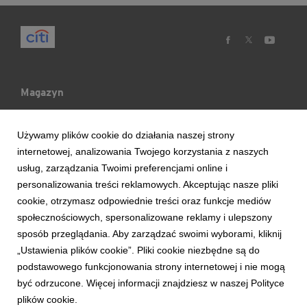
Magazyn
Mój Blog
Używamy plików cookie do działania naszej strony
internetowej, analizowania Twojego korzystania z naszych
Ludzie & Wydarzenia
usług, zarządzania Twoimi preferencjami online i
personalizowania treści reklamowych. Akceptując nasze pliki
cookie, otrzymasz odpowiednie treści oraz funkcje mediów
Trendy & Raporty
społecznościowych, spersonalizowane reklamy i ulepszony
sposób przeglądania. Aby zarządzać swoimi wyborami, kliknij
Aktualności
„Ustawienia plików cookie”. Pliki cookie niezbędne są do
podstawowego funkcjonowania strony internetowej i nie mogą
być odrzucone. Więcej informacji znajdziesz w naszej Polityce
plików cookie.
Copyright © 2017 Bank Handlowy w Warszawie S.A.