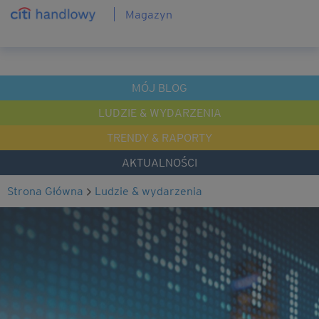
Magazyn
MÓJ BLOG
LUDZIE & WYDARZENIA
TRENDY & RAPORTY
AKTUALNOŚCI
Strona Główna
ludzie & wydarzenia