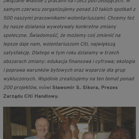
związane właśnie z pracami na rzecz potrzebujących. W
samym czerwcu zorganizujemy ponad 10 takich spotkań z
500 naszymi pracownikami-wolontariuszami. Chcemy też
by nasze działania wywoływały konkretne zmiany
społeczne. Świadomość, że możemy coś zmienić na
lepsze daje nam, wolontariuszom Citi, największą
satysfakcję. Dlatego w tym roku działamy w trzech
obszarach zmiany: edukacja finansowa i cyfrowa; ekologia
i poprawa warunków bytowych oraz wsparcie dla grup
wykluczonych. Wspólnie zrealizujemy na ten temat ponad
200 projektów,
mówi
S
ławomir S. Sikora, Prezes
Zarządu Citi Handlowy.