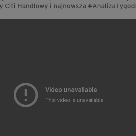
y Citi Handlowy i najnowsza #AnalizaTygod