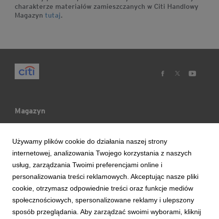
charakterze materiałów zamieszczanych w Citi Handlowy
Magazyn
tutaj
.
Magazyn
Mój Blog
Używamy plików cookie do działania naszej strony
internetowej, analizowania Twojego korzystania z naszych
Ludzie & Wydarzenia
usług, zarządzania Twoimi preferencjami online i
personalizowania treści reklamowych. Akceptując nasze pliki
cookie, otrzymasz odpowiednie treści oraz funkcje mediów
Trendy & Raporty
społecznościowych, spersonalizowane reklamy i ulepszony
sposób przeglądania. Aby zarządzać swoimi wyborami, kliknij
Aktualności