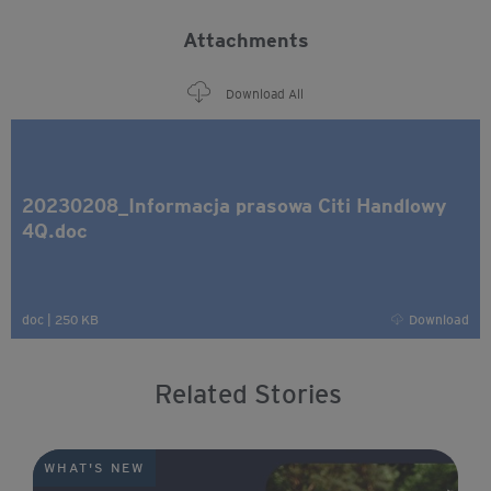
Attachments
Download All
20230208_Informacja prasowa Citi Handlowy
4Q.doc
doc
|
250 KB
Download
Related Stories
WHAT'S NEW