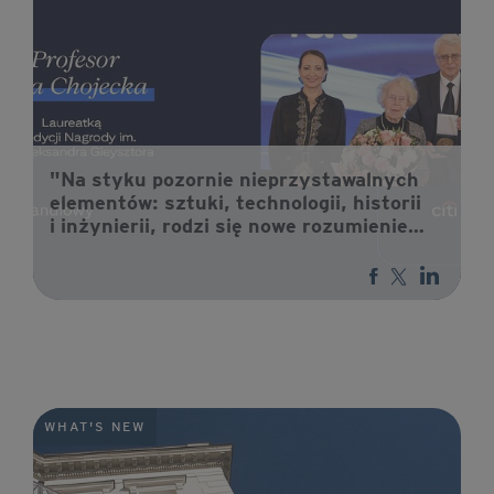
"Na styku pozornie nieprzystawalnych
elementów: sztuki, technologii, historii
i inżynierii, rodzi się nowe rozumienie
dziedzictwa". Profesor Ewa Chojecka
laureatką XXVII edycji Nagrody im.
prof. Aleksandra Gieysztora.
WHAT'S NEW