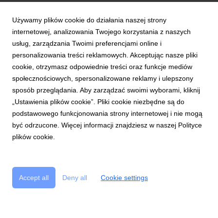
My Blog
Używamy plików cookie do działania naszej strony
internetowej, analizowania Twojego korzystania z naszych
People & Events
usług, zarządzania Twoimi preferencjami online i
personalizowania treści reklamowych. Akceptując nasze pliki
Trends & Raports
cookie, otrzymasz odpowiednie treści oraz funkcje mediów
społecznościowych, spersonalizowane reklamy i ulepszony
What's New
sposób przeglądania. Aby zarządzać swoimi wyborami, kliknij
„Ustawienia plików cookie”. Pliki cookie niezbędne są do
podstawowego funkcjonowania strony internetowej i nie mogą
być odrzucone. Więcej informacji znajdziesz w naszej Polityce
Copyright © 2017 Bank Handlowy w Warszawie S.A.
plików cookie.
Terms of Use of the Website
Security
Cookie Policy
Accept all
Deny all
Cookie settings