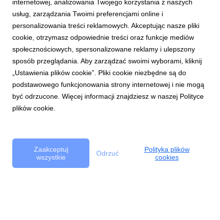
internetowej, analizowania Twojego korzystania z naszych
Ludzie & Wydarzenia
usług, zarządzania Twoimi preferencjami online i
personalizowania treści reklamowych. Akceptując nasze pliki
cookie, otrzymasz odpowiednie treści oraz funkcje mediów
Trendy & Raporty
społecznościowych, spersonalizowane reklamy i ulepszony
sposób przeglądania. Aby zarządzać swoimi wyborami, kliknij
Aktualności
„Ustawienia plików cookie”. Pliki cookie niezbędne są do
podstawowego funkcjonowania strony internetowej i nie mogą
być odrzucone. Więcej informacji znajdziesz w naszej Polityce
plików cookie.
Copyright © 2017 Bank Handlowy w Warszawie S.A.
Zasady korzystania z serwisu
Bezpieczeństwo
Polityka Cookie
Zaakceptuj
Polityka plików
Odrzuć
wszystkie
cookies