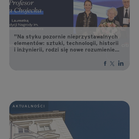
"Na styku pozornie nieprzystawalnych
elementów: sztuki, technologii, historii
i inżynierii, rodzi się nowe rozumienie
dziedzictwa". Profesor Ewa Chojecka
laureatką XXVII edycji Nagrody im.
prof. Aleksandra Gieysztora.
AKTUALNOŚCI