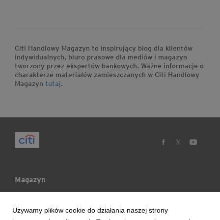
Citi Handlowy Magazyn to inspirujący blog dla klientów
indywidualnych, biuro prasowe dla mediów i magazyn
tworzony przez ekspertów bankowych. Ważne informacje o
charakterze materiałów zamieszczanych w Citi Handlowy
Magazyn
tutaj
.
Magazyn
Mój Blog
Używamy plików cookie do działania naszej strony