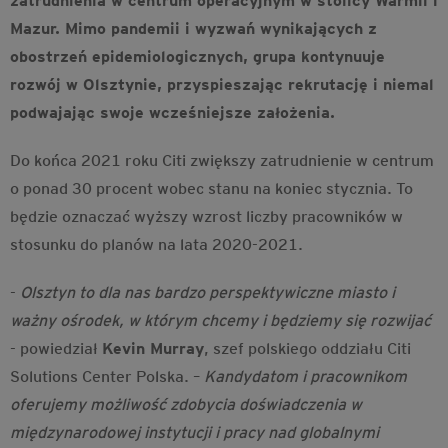
zatrudnienia w centrum operacyjnym w stolicy Warmii i
Mazur. Mimo pandemii i wyzwań wynikających z
obostrzeń epidemiologicznych, grupa kontynuuje
rozwój w Olsztynie, przyspieszając rekrutację i niemal
podwajając swoje wcześniejsze założenia.
Do końca 2021 roku Citi zwiększy zatrudnienie w centrum
o ponad 30 procent wobec stanu na koniec stycznia. To
będzie oznaczać wyższy wzrost liczby pracowników w
stosunku do planów na lata 2020-2021.
-
Olsztyn to dla nas bardzo perspektywiczne miasto i
ważny ośrodek, w którym chcemy i będziemy się rozwijać
- powiedział
Kevin Murray
, szef polskiego oddziału Citi
Solutions Center Polska. –
Kandydatom i pracownikom
oferujemy możliwość zdobycia doświadczenia w
międzynarodowej instytucji i pracy nad globalnymi