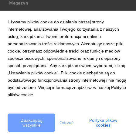
Magazyn
Mój Blog
Używamy plików cookie do działania naszej strony
internetowej, analizowania Twojego korzystania z naszych
Ludzie & Wydarzenia
usług, zarządzania Twoimi preferencjami online i
personalizowania treści reklamowych. Akceptując nasze pliki
cookie, otrzymasz odpowiednie treści oraz funkcje mediów
Trendy & Raporty
społecznościowych, spersonalizowane reklamy i ulepszony
sposób przeglądania. Aby zarządzać swoimi wyborami, kliknij
Aktualności
„Ustawienia plików cookie”. Pliki cookie niezbędne są do
podstawowego funkcjonowania strony internetowej i nie mogą
być odrzucone. Więcej informacji znajdziesz w naszej Polityce
plików cookie.
Copyright © 2017 Bank Handlowy w Warszawie S.A.
Zasady korzystania z serwisu
Bezpieczeństwo
Polityka Cookie
Zaakceptuj
Polityka plików
Odrzuć
wszystkie
cookies