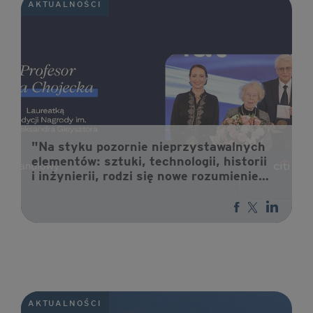
AKTUALNOŚCI
"Na styku pozornie nieprzystawalnych
elementów: sztuki, technologii, historii
i inżynierii, rodzi się nowe rozumienie
dziedzictwa". Profesor Ewa Chojecka
laureatką XXVII edycji Nagrody im.
prof. Aleksandra Gieysztora.
AKTUALNOŚCI