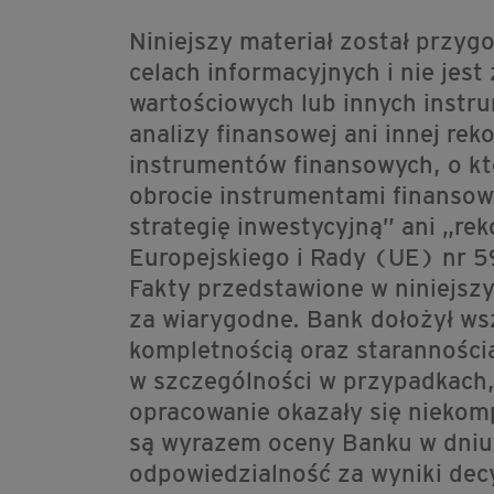
Niniejszy materiał został przy
celach informacyjnych i nie jes
wartościowych lub innych instru
analizy finansowej ani innej re
instrumentów finansowych, o któ
obrocie instrumentami finansowy
strategię inwestycyjną” ani „r
Europejskiego i Rady (UE) nr 5
Fakty przedstawione w niniejsz
za wiarygodne. Bank dołożył wsz
kompletnością oraz starannością
w szczególności w przypadkach,
opracowanie okazały się niekom
są wyrazem oceny Banku w dniu i
odpowiedzialność za wyniki decy