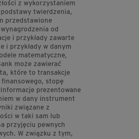
szłości z wykorzystaniem
 podstawy twierdzenia,
im przedstawione
o wynagrodzenia od
acje i przykłady zawarte
e i przykłady w danym
modele matematyczne,
Bank może zawierać
a, które to transakcje
 finansowego, stopę
. Informacje prezentowane
niem w dany instrument
yniki związane z
ości w taki sam lub
na przyjęciu pewnych
wych. W związku z tym,