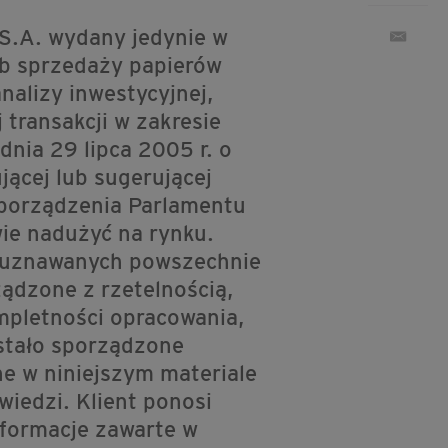
S.A. wydany jedynie w
lub sprzedaży papierów
nalizy inwestycyjnej,
 transakcji w zakresie
dnia 29 lipca 2005 r. o
ącej lub sugerującej
zporządzenia Parlamentu
ie nadużyć na rynku.
h uznawanych powszechnie
ądzone z rzetelnością,
mpletności opracowania,
stało sporządzone
ne w niniejszym materiale
wiedzi. Klient ponosi
nformacje zawarte w