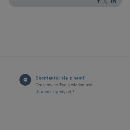
technologii, historii i
inżynierii, rodzi się nowe
rozumienie dziedzictwa".
Profesor Ewa Chojecka
laureatką XXVII edycji
Nagrody im. prof. Aleksandra
Gieysztora.
Skontaktuj się z nami!
Czekamy na Twoją wiadomość.
Dowiedz się więcej