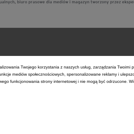
idualnych, biuro prasowe dla mediów i magazyn tworzony przez eksp
Trendy & Raporty
Aktualności
alizowania Twojego korzystania z naszych usług, zarządzania Twoimi p
 funkcje mediów społecznościowych, spersonalizowane reklamy i ulepsz
wego funkcjonowania strony internetowej i nie mogą być odrzucone. Więc
rzystania z serwisu
Bezpieczeństwo
Polityka Cookie