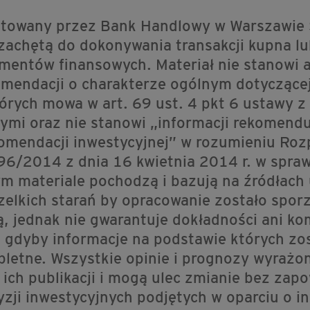
gotowany przez Bank Handlowy w Warszawie 
t zachętą do dokonywania transakcji kupna 
mentów finansowych. Materiał nie stanowi a
komendacji o charakterze ogólnym dotyczącej
rych mowa w art. 69 ust. 4 pkt 6 ustawy z 
mi oraz nie stanowi „informacji rekomenduj
ekomendacji inwestycyjnej” w rozumieniu Ro
96/2014 z dnia 16 kwietnia 2014 r. w spraw
ym materiale pochodzą i bazują na źródłac
elkich starań by opracowanie zostało sporz
, jednak nie gwarantuje dokładności ani ko
 gdyby informacje na podstawie których zo
pletne. Wszystkie opinie i prognozy wyrażo
ch publikacji i mogą ulec zmianie bez zapo
zji inwestycyjnych podjętych w oparciu o i