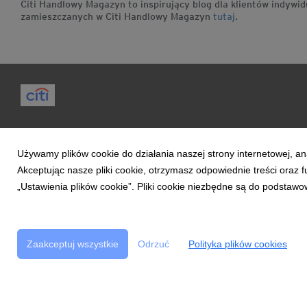
Citi Handlowy Magazyn to inspirujący blog dla klientów indyw
zamieszczanych w Citi Handlowy Magazyn
tutaj
.
Magazyn
Mój Blog
Ludzie & Wydarzenia
Używamy plików cookie do działania naszej strony internetowej, an
Akceptując nasze pliki cookie, otrzymasz odpowiednie treści oraz
„Ustawienia plików cookie”. Pliki cookie niezbędne są do podstawo
Copyright © 2017 Bank Handlowy w Warszawie S.A.
Zasady ko
Zaakceptuj wszystkie
Odrzuć
Polityka plików cookies