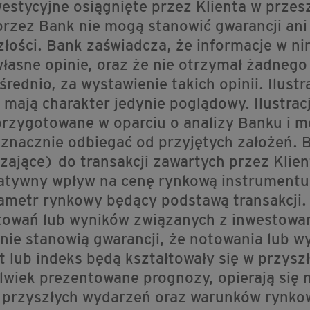
westycyjne osiągnięte przez Klienta w prze
zez Bank nie mogą stanowić gwarancji ani
łości. Bank zaświadcza, że informacje w n
własne opinie, oraz że nie otrzymał żadneg
ednio, za wystawienie takich opinii. Ilustr
ją charakter jedynie poglądowy. Ilustracj
rzygotowane w oparciu o analizy Banku i 
znacznie odbiegać od przyjętych założeń. 
ające) do transakcji zawartych przez Klient
atywny wpływ na cenę rynkową instrumentu
rametr rynkowy będący podstawą transakcji
otowań lub wyników związanych z inwestowa
nie stanowią gwarancji, że notowania lub w
lub indeks będą kształtowały się w przyszł
wiek prezentowane prognozy, opierają się 
o przyszłych wydarzeń oraz warunków rynko