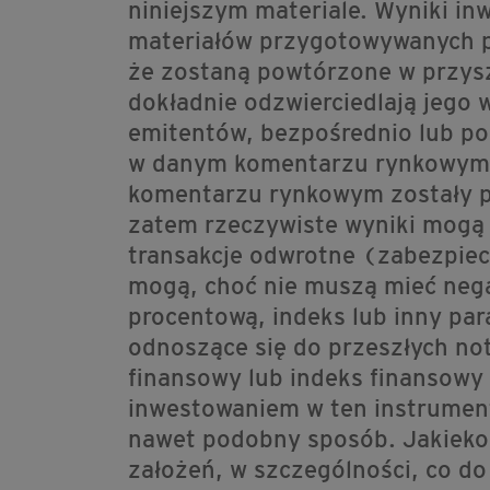
niniejszym materiale. Wyniki in
materiałów przygotowywanych pr
że zostaną powtórzone w przysz
dokładnie odzwierciedlają jego 
emitentów, bezpośrednio lub pośr
w danym komentarzu rynkowym ma
komentarzu rynkowym zostały p
zatem rzeczywiste wyniki mogą 
transakcje odwrotne (zabezpiecz
mogą, choć nie muszą mieć neg
procentową, indeks lub inny pa
odnoszące się do przeszłych n
finansowy lub indeks finansowy 
inwestowaniem w ten instrument 
nawet podobny sposób. Jakiekol
założeń, w szczególności, co d