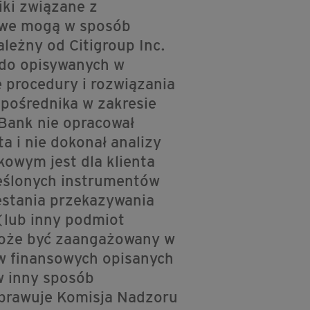
iki związane z
owe mogą w sposób
leżny od Citigroup Inc.
 do opisywanych w
 procedury i rozwiązania
 pośrednika w zakresie
Bank nie opracował
a i nie dokonał analizy
owym jest dla klienta
reślonych instrumentów
zestania przekazywania
lub inny podmiot
) może być zaangażowany w
w finansowych opisanych
w inny sposób
sprawuje Komisja Nadzoru