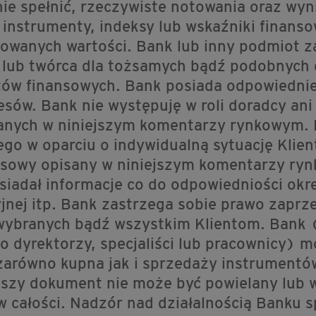
nie spełnić, rzeczywiste notowania oraz wyn
instrumenty, indeksy lub wskaźniki finans
owanych wartości. Bank lub inny podmiot za
 lub twórca dla tożsamych bądź podobnych
tów finansowych. Bank posiada odpowiednie
esów. Bank nie występuję w roli doradcy ani
anych w niniejszym komentarzy rynkowym. 
o w oparciu o indywidualną sytuację Klient
nsowy opisany w niniejszym komentarzy rynk
osiadał informacje co do odpowiedniości ok
yjnej itp. Bank zastrzega sobie prawo zapr
ybranych bądź wszystkim Klientom. Bank (
ego dyrektorzy, specjaliści lub pracownicy
zarówno kupna jak i sprzedaży instrumentó
jszy dokument nie może być powielany lub 
w całości. Nadzór nad działalnością Banku 