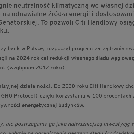
ągnie neutralność klimatyczną we własnej dz
ie na odnawialne źródła energii i dostosow
Senatorskiej. To pozwoli Citi Handlowy osią
ku.
wszy bank w Polsce, rozpoczął program zarządzania s
egii na 2024 rok cel redukcji własnego śladu węglow
cent (względem 2012 roku).
isyjnej działalności.
Do 2030 roku Citi Handlowy chc
z GHG Protocol) dzięki korzystaniu w 100 procentach z
ktywności energetycznej budynków.
y, ale postrzegamy go jako najważniejszą inwestycję 
co wpłynie na ograniczenie naszego śladu środowisko