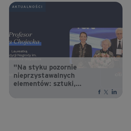
AKTUALNOŚCI
"Na styku pozornie
nieprzystawalnych
elementów: sztuki,
technologii, historii i
inżynierii, rodzi się nowe
rozumienie dziedzictwa".
Profesor Ewa Chojecka
laureatką XXVII edycji