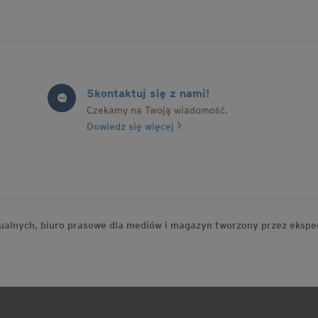
Nagrody im. prof. Aleksandra
Gieysztora.
Skontaktuj się z nami!
Czekamy na Twoją wiadomość.
Dowiedz się więcej
idualnych, biuro prasowe dla mediów i magazyn tworzony przez eksp