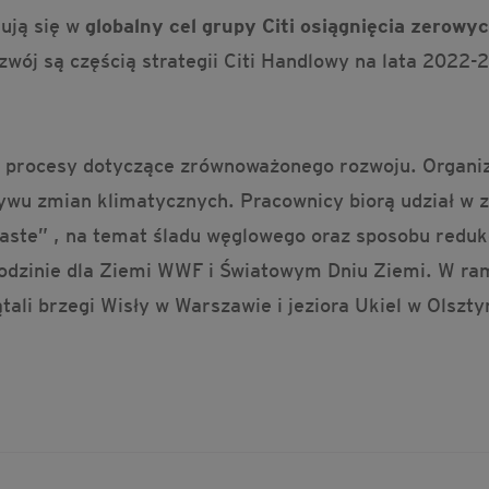
ują się w
globalny cel grupy Citi osiągnięcia zerowy
wój są częścią strategii Citi Handlowy na lata 2022-
 procesy dotyczące zrównoważonego rozwoju. Organiz
ywu zmian klimatycznych. Pracownicy biorą udział w z
ste” , na temat śladu węglowego oraz sposobu reduk
odzinie dla Ziemi WWF i Światowym Dniu Ziemi. W ram
tali brzegi Wisły w Warszawie i jeziora Ukiel w Olszt