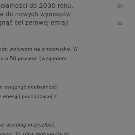
iałalności do 2030 roku.
anie do nowych wymogów
gnąć cel zerowej emisji
woim wpływem na środowisko. W
ego o 50 procent (względem
e osiągnąć neutralność
 energii pochodzącej z
we wspólną przyszłość.
wego. To silna motywacja do