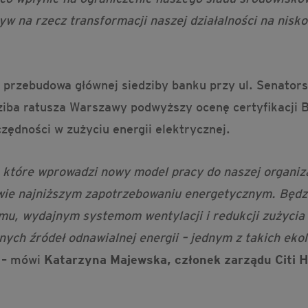
tyw na rzecz transformacji naszej działalności na nisk
.
przebudowa głównej siedziby banku przy ul. Senatorsk
ziba ratusza Warszawy podwyższy ocenę certyfikacji
zędności w zużyciu energii elektrycznej.
 które wprowadzi nowy model pracy do naszej organiza
wie najniższym zapotrzebowaniu energetycznym. Będzie
u, wydajnym systemom wentylacji i redukcji zużycia
ych źródeł odnawialnej energii – jednym z takich eko
– mówi
Katarzyna Majewska, członek zarządu Citi 