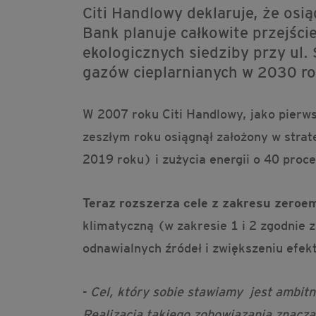
Citi Handlowy deklaruje, że osi
Bank planuje całkowite przejśc
ekologicznych siedziby przy ul. 
gazów cieplarnianych w 2030 ro
W 2007 roku Citi Handlowy, jako pier
zeszłym roku osiągnął założony w strat
2019 roku) i zużycia energii o 40 pro
Teraz rozszerza cele z zakresu zeroem
klimatyczną (w zakresie 1 i 2 zgodnie 
odnawialnych źródeł i zwiększeniu efe
-
Cel, który sobie stawiamy jest ambitn
Realizacja takiego zobowiązania znaczą